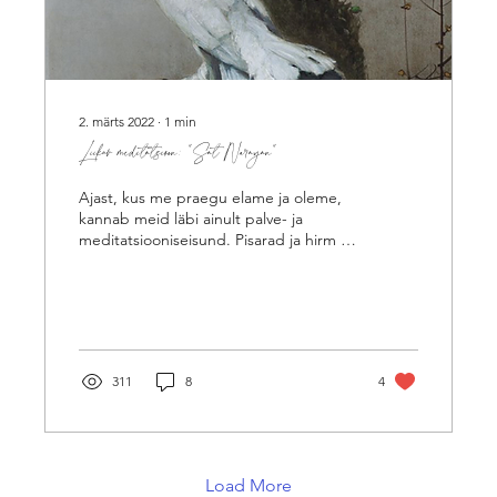
2. märts 2022
∙
1
min
Liikuv meditatsioon: "Sat Narayan"
Ajast, kus me praegu elame ja oleme,
kannab meid läbi ainult palve- ja
meditatsiooniseisund. Pisarad ja hirm ei
loo. Kasuta oma energiat...
311
8
4
Load More