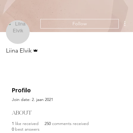
Mor
Follow
Admin
Liina Elvik
Profile
Join date: 2. jaan 2021
About
1
like received
250
comments received
0
best answers