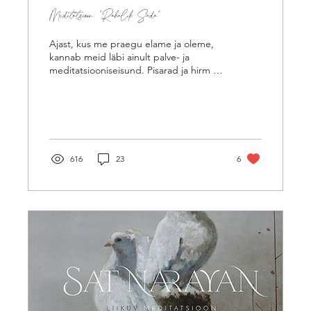
Meditatsioon: "Rahulik Süda"
Ajast, kus me praegu elame ja oleme,
kannab meid läbi ainult palve- ja
meditatsiooniseisund. Pisarad ja hirm ei
loo. Kasuta oma energiat...
616
23
6