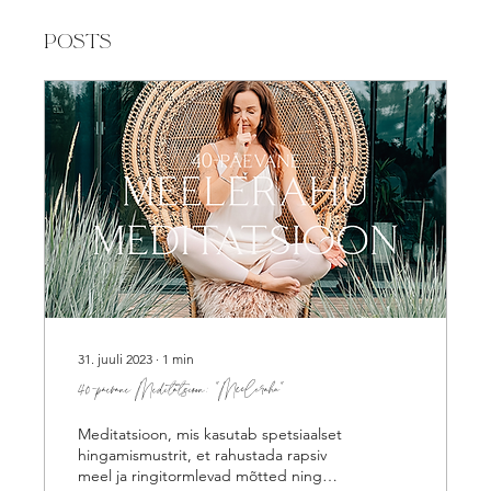
Posts
31. juuli 2023
∙
1
min
40-päevane Meditatsioon: "Meelerahu"
Meditatsioon, mis kasutab spetsiaalset
hingamismustrit, et rahustada rapsiv
meel ja ringitormlevad mõtted ning