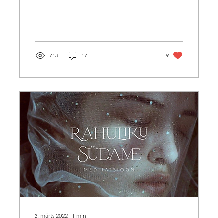
juhatada sind vaikusesse...
713
17
9
2. märts 2022
∙
1
min