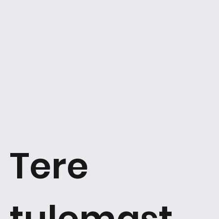
Tere
tulemast