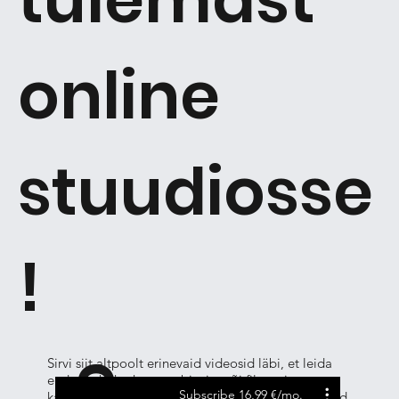
online
stuudiosse
!
Sirvi siit altpoolt erinevaid videosid läbi, et leida
enda jaoks hetkesse sobivaim või filtreeri
Subscribe 16,99 €/mo.
kategooriate alt eraldi välja täpselt see, mida otsid.